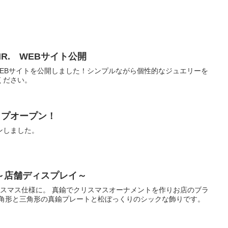
R. WEBサイト公開
のWEBサイトを公開しました！シンプルながら個性的なジュエリーを
ください。
ップオープン！
ンしました。
～店舗ディスプレイ～
クリスマス仕様に。 真鍮でクリスマスオーナメントを作りお店のブラ
四角形と三角形の真鍮プレートと松ぼっくりのシックな飾りです。