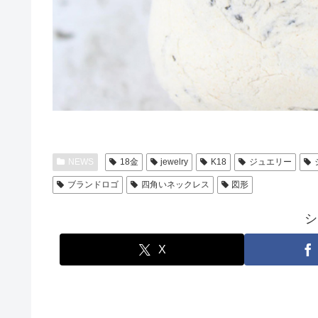
NEWS
18金
jewelry
K18
ジュエリー
ブランドロゴ
四角いネックレス
図形
シ
X